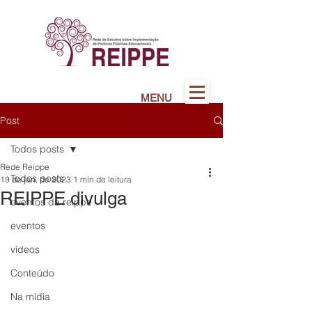
MENU
Post
Todos posts
Rede Reippe
Todos posts
19 de jan. de 2023
1 min de leitura
REIPPE divulga
eventos da reippe
eventos
vídeos
Conteúdo
Na mídia