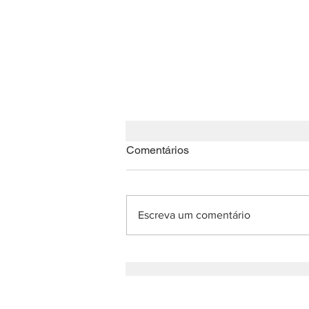
Comentários
Escreva um comentário
Nota de Agradecimento: XV
Reunião Anual da Reippe
QUER RECEBER AS NOSSAS 