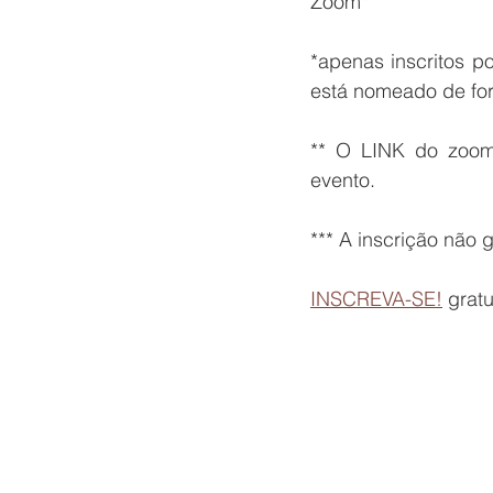
Zoom*
*apenas inscritos p
está nomeado de for
** O LINK do zoom
evento.
*** A inscrição não g
INSCREVA-SE!
 grat