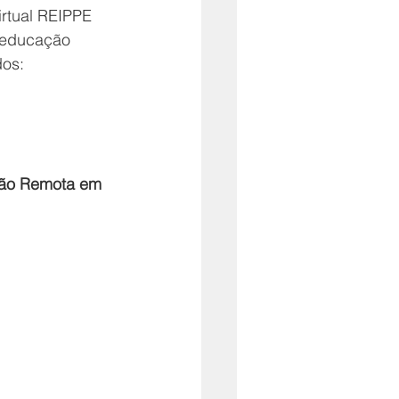
rtual REIPPE 
 educação 
dos:
ção Remota em 