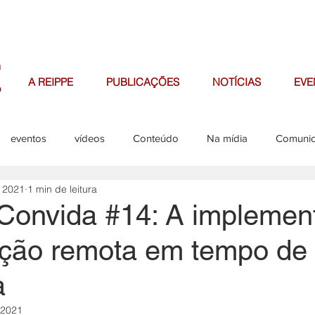
A REIPPE
PUBLICAÇÕES
NOTÍCIAS
EVE
eventos
vídeos
Conteúdo
Na mídia
Comuni
e 2021
1 min de leitura
missões
editais
onvida #14: A implemen
ção remota em tempo de
a
 2021