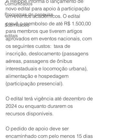
A Reippe informa o lançamento de 
Comunicados
novo edital para apoio à participação 
Programas de pesquisa
em eventos acadêmicos. O edital 
prevê o reembolso de até R$ 1.500,00 
Submissões
para membros que tiverem artigos 
editais
aprovados em eventos nacionais, com 
os seguintes custos: 
 taxa de 
inscrição, deslocamento (passagens 
aéreas, passagens de ônibus 
interestaduais e locomoção urbana), 
alimentação e hospedagem 
(participação presencial). 
O edital terá vigência até dezembro de 
2024 ou enquanto durarem os 
recursos disponíveis.
O pedido de apoio deve ser 
encaminhado com pelo menos 15 dias 