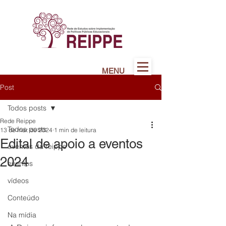
MENU
Post
Todos posts
Rede Reippe
Todos posts
13 de mar. de 2024
1 min de leitura
Edital de apoio a eventos
eventos da reippe
2024
eventos
vídeos
Conteúdo
Na mídia