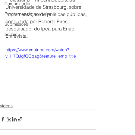
Comunicados
Universidade de Strasbourg, sobre 
Programas de pesquisa
implementação de políticas públicas, 
conduzida por Roberto Pires, 
Submissões
pesquisador do Ipea para Enap 
editais
Entrevista.
https://www.youtube.com/watch?
v=H7QJgfQQqag&feature=emb_title
vídeos