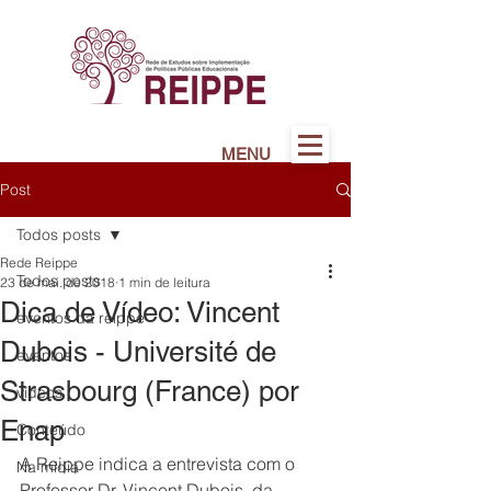
MENU
Post
Todos posts
Rede Reippe
Todos posts
23 de mai. de 2018
1 min de leitura
Dica de Vídeo: Vincent
eventos da reippe
Dubois - Université de
eventos
Strasbourg (France) por
vídeos
Enap
Conteúdo
A Reippe indica a entrevista com o 
Na mídia
Professor Dr. Vincent Dubois, da 