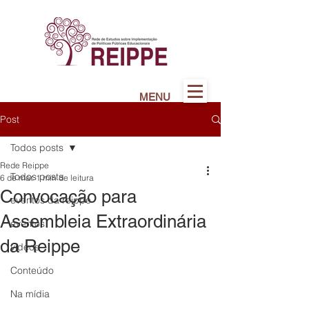
MENU
Post
Todos posts
Rede Reippe
Todos posts
6 de mar.
1 min de leitura
Convocação para
eventos da reippe
Assembleia Extraordinária
eventos
da Reippe
vídeos
Conteúdo
Na mídia