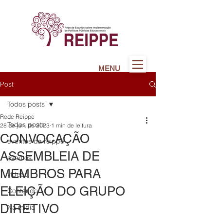
MENU
Post
Todos posts
Rede Reippe
Todos posts
28 de jun. de 2023
1 min de leitura
CONVOCAÇÃO
eventos da reippe
ASSEMBLEIA DE
eventos
MEMBROS PARA
vídeos
ELEIÇÃO DO GRUPO
Conteúdo
DIRETIVO
Na mídia