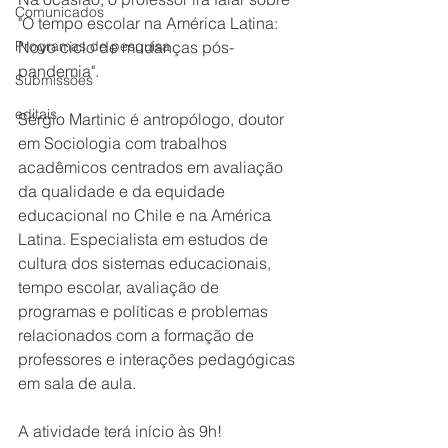
Comunicados
"O tempo escolar na América Latina: 
Programas de pesquisa
Novo ciclo de mudanças pós-
pandemia".
Submissões
editais
Sérgio Martinic é antropólogo, doutor 
em Sociologia com trabalhos 
acadêmicos centrados em avaliação 
da qualidade e da equidade 
educacional no Chile e na América 
Latina. Especialista em estudos de 
cultura dos sistemas educacionais, 
tempo escolar, avaliação de 
programas e políticas e problemas 
relacionados com a formação de 
professores e interações pedagógicas 
em sala de aula. 
A atividade terá início às 9h! 