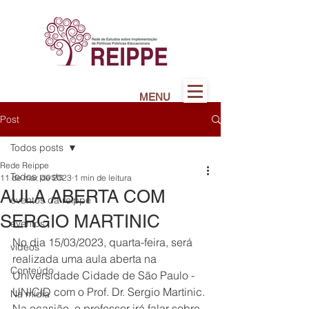
MENU
Post
Todos posts
Rede Reippe
Todos posts
11 de mar. de 2023
1 min de leitura
AULA ABERTA COM
eventos da reippe
SERGIO MARTINIC
eventos
No dia 15/03/2023, quarta-feira, será 
vídeos
realizada uma aula aberta na 
Conteúdo
Universidade Cidade de São Paulo - 
UNICID com o Prof. Dr. Sergio Martinic. 
Na mídia
Na ocasião, o professor irá falar sobre 