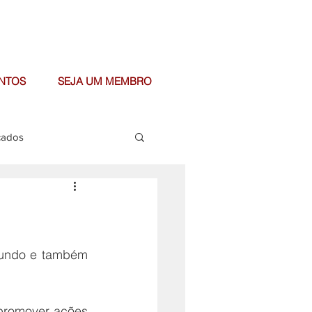
NTOS
SEJA UM MEMBRO
cados
undo e também 
promover ações 