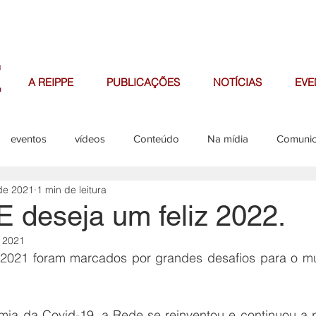
A REIPPE
PUBLICAÇÕES
NOTÍCIAS
EVE
eventos
vídeos
Conteúdo
Na mídia
Comuni
de 2021
1 min de leitura
missões
editais
 deseja um feliz 2022.
 2021
2021 foram marcados por grandes desafios para o m
ia da Covid-19, a Rede se reinventou e continuou a 