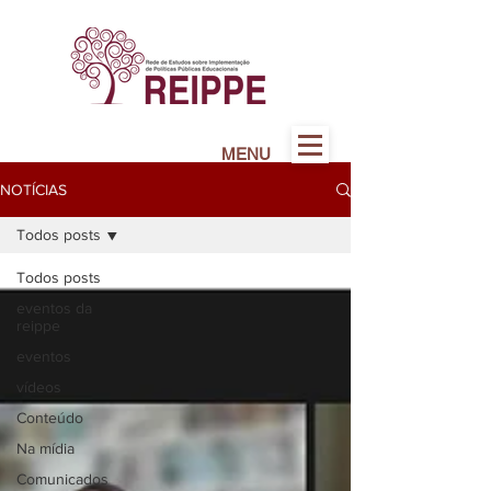
MENU
NOTÍCIAS
Todos posts
Todos posts
eventos da
reippe
eventos
vídeos
Conteúdo
Na mídia
Comunicados