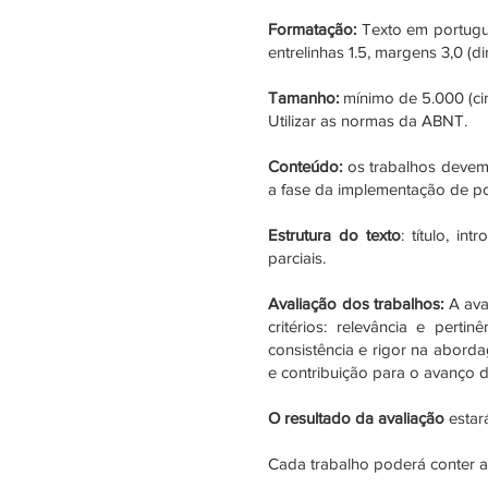
Formatação:
Texto em portugu
entrelinhas 1.5, margens 3,0 (dir
Tamanho:
mínimo de 5.000 (cin
Utilizar as normas da ABNT.
Conteúdo:
os trabalhos devem a
a fase da implementação de po
Estrutura do texto
: título, in
parciais.
Avaliação dos trabalhos:
A aval
critérios: relevância e pert
consistência e rigor na abord
e contribuição para o avanço 
O resultado da avaliação
estar
Cada trabalho poderá conter al