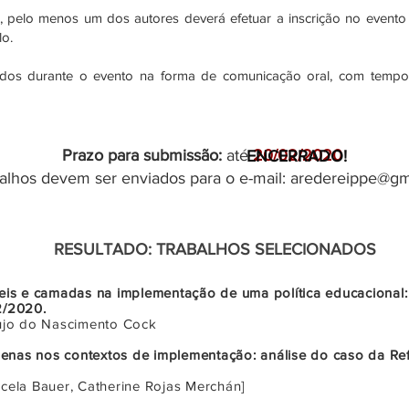
 pelo menos um dos autores deverá efetuar a inscrição no evento e
lo.
ados durante o evento na forma de comunicação oral, com temp
Prazo para submissão:
até
20/02/2020
ENCERRADO!
alhos devem ser enviados para o e-mail:
aredereippe@gm
RESULTADO: TRABALHOS SELECIONADOS
veis e camadas na implementação de uma política educacional:
 2/2020.
aujo do Nascimento Cock
enas nos contextos de implementação: análise do caso da R
rcela Bauer, Catherine Rojas Merchán]