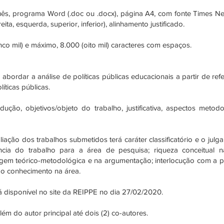
ês, programa Word (.doc ou .docx), página A4, com fonte Times 
eita, esquerda, superior, inferior), alinhamento justificado.
co mil) e máximo, 8.000 (oito mil) caracteres com espaços.
bordar a análise de políticas públicas educacionais a partir de refe
líticas públicas.
trodução, objetivos/objeto do trabalho, justificativa, aspectos meto
iação dos trabalhos submetidos terá caráter classificatório e o ju
inência do trabalho para a área de pesquisa; riqueza conceitual
agem teórico-metodológica e na argumentação; interlocução com a p
do conhecimento na área.
á disponível no site da REIPPE no dia 27/02/2020.
ém do autor principal até dois (2) co-autores.