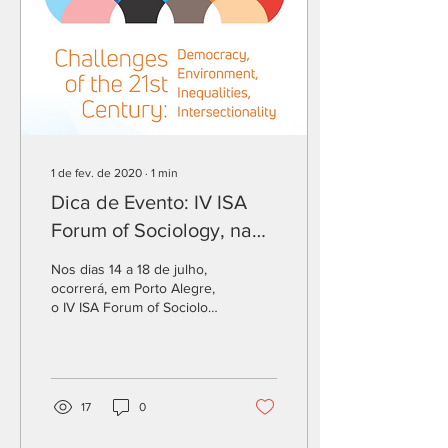
1 de fev. de 2020
∙
1
min
Dica de Evento: IV ISA
Forum of Sociology, na
PUCRS
Nos dias 14 a 18 de julho,
ocorrerá, em Porto Alegre,
o IV ISA Forum of Sociology
, na PUCRS. O evento trará
temas que podem
contribuir...
17
0