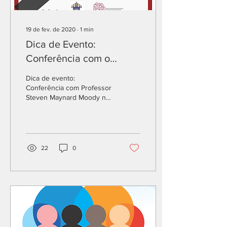
19 de fev. de 2020
∙
1
min
Dica de Evento:
Conferência com o
Professor Steven
Dica de evento:
Maynard Moody
Conferência com Professor
Steven Maynard Moody na
Puc- Rio
22
0