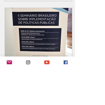
8 de out. de 2019
∙
1
min
II Seminário Brasileiro
sobre Implementação de
Políticas Públicas
No dia 07 de outubro de
2019 aconteceu o II
Seminário Brasileiro sobre
Implementação de Políticas