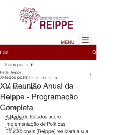
MENU
Post
Todos posts
Rede Reippe
Todos posts
28 de out. de 2025
1 min de leitura
XV Reunião Anual da
eventos da reippe
Reippe - Programação
eventos
Completa
vídeos
A Rede de Estudos sobre 
Conteúdo
Implementação de Políticas 
Na mídia
Educacionais (Reippe) realizará a sua 