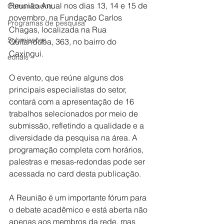
Reunião Anual nos dias 13, 14 e 15 de 
Comunicados
novembro, na Fundação Carlos 
Programas de pesquisa
Chagas, localizada na Rua 
Submissões
Quitanduba, 363, no bairro do 
Caxingui.
editais
O evento, que reúne alguns dos 
principais especialistas do setor, 
contará com a apresentação de 16 
trabalhos selecionados por meio de 
submissão, refletindo a qualidade e a 
diversidade da pesquisa na área. A 
programação completa com horários, 
palestras e mesas-redondas pode ser 
acessada no card desta publicação.
A Reunião é um importante fórum para 
o debate acadêmico e está aberta não 
apenas aos membros da rede, mas 