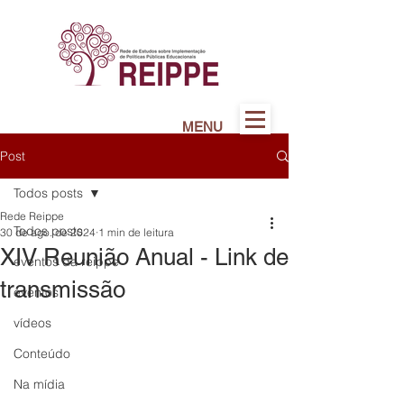
MENU
Post
Todos posts
Rede Reippe
Todos posts
30 de ago. de 2024
1 min de leitura
XIV Reunião Anual - Link de
eventos da reippe
transmissão
eventos
vídeos
Conteúdo
Na mídia