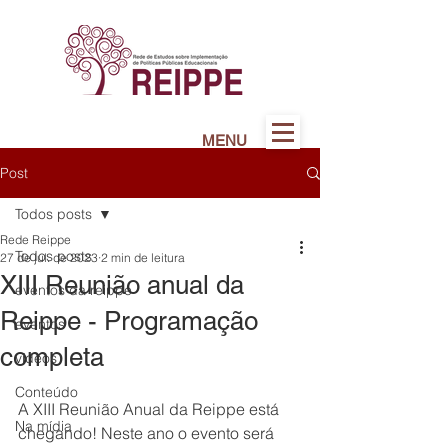
MENU
Post
Todos posts
Rede Reippe
Todos posts
27 de jul. de 2023
2 min de leitura
XIII Reunião anual da
eventos da reippe
Reippe - Programação
eventos
completa
vídeos
Conteúdo
A XIII Reunião Anual da Reippe está 
Na mídia
chegando! Neste ano o evento será 