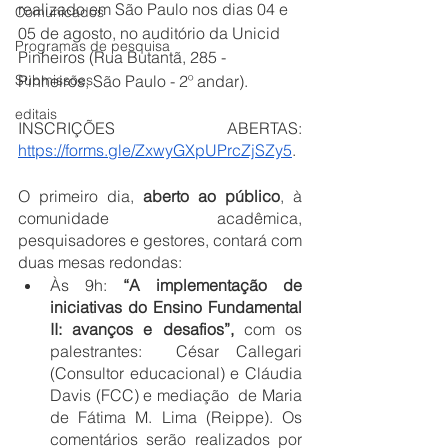
realizado em São Paulo nos dias 04 e 
Comunicados
05 de agosto, no auditório da Unicid 
Programas de pesquisa
Pinheiros (Rua Butantã, 285 - 
Submissões
Pinheiros, São Paulo - 2º andar). 
editais
INSCRIÇÕES ABERTAS: 
https://forms.gle/ZxwyGXpUPrcZjSZy5
. 
O primeiro dia, 
aberto ao público
, à 
comunidade acadêmica, 
pesquisadores e gestores, contará com 
duas mesas redondas:
Às 9h:
 “A implementação de 
iniciativas do Ensino Fundamental 
II: avanços e desafios”, 
com os 
palestrantes:  César Callegari 
(Consultor educacional) e Cláudia 
Davis (FCC) e mediação  de Maria 
de Fátima M. Lima (Reippe). Os 
comentários serão realizados por 