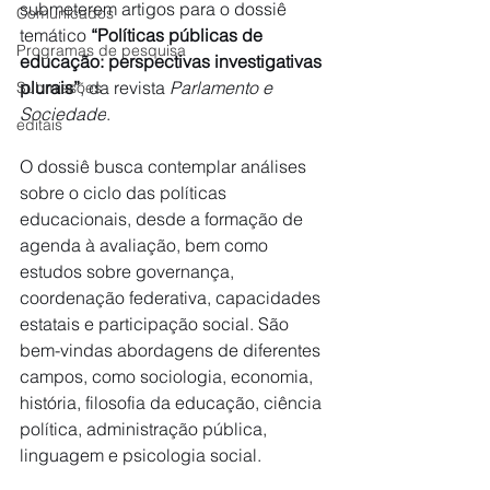
submeterem artigos para o dossiê 
Comunicados
temático 
“Políticas públicas de 
Programas de pesquisa
educação: perspectivas investigativas 
plurais”
, da revista 
Parlamento e 
Submissões
Sociedade
. 
editais
O dossiê busca contemplar análises 
sobre o ciclo das políticas 
educacionais, desde a formação de 
agenda à avaliação, bem como 
estudos sobre governança, 
coordenação federativa, capacidades 
estatais e participação social. São 
bem-vindas abordagens de diferentes 
campos, como sociologia, economia, 
história, filosofia da educação, ciência 
política, administração pública, 
linguagem e psicologia social.