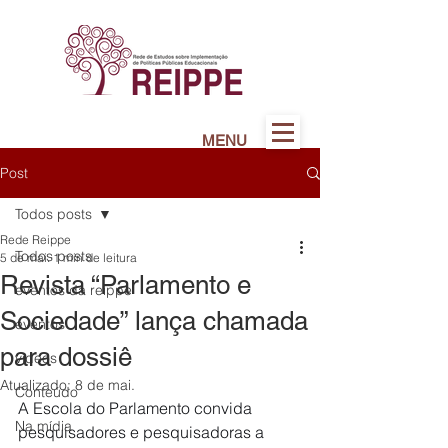
MENU
Post
Todos posts
Rede Reippe
Todos posts
5 de mai.
1 min de leitura
Revista “Parlamento e
eventos da reippe
Sociedade” lança chamada
eventos
para dossiê
vídeos
Atualizado:
8 de mai.
Conteúdo
A Escola do Parlamento convida 
Na mídia
pesquisadores e pesquisadoras a 