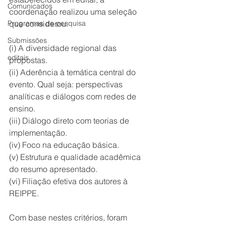
Comunicados
coordenação realizou uma seleção 
Programas de pesquisa
que considerou:
Submissões
(i) A diversidade regional das 
editais
propostas.
(ii) Aderência à temática central do 
evento. Qual seja: perspectivas
analíticas e diálogos com redes de 
ensino.
(iii) Diálogo direto com teorias de 
implementação.
(iv) Foco na educação básica.
(v) Estrutura e qualidade acadêmica 
do resumo apresentado.
(vi) Filiação efetiva dos autores à 
REIPPE.
Com base nestes critérios, foram 