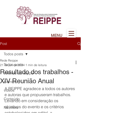
MENU
Post
Todos posts
Rede Reippe
Todos posts
21 de jul. de 2024
1 min de leitura
Resultado dos trabalhos -
eventos da reippe
XIV Reunião Anual
eventos
A REIPPE agradece a todos os autores 
vídeos
e autoras que propuseram trabalhos. 
Conteúdo
Levando em consideração os 
objetivos do evento e os critérios 
Na mídia
estabelecidos em edital, a 