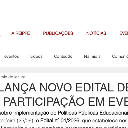
A REIPPE
PUBLICAÇÕES
NOTÍCIAS
EVE
eventos
vídeos
Conteúdo
Na mídia
Comuni
 min de leitura
missões
editais
LANÇA NOVO EDITAL D
 PARTICIPAÇÃO EM E
obre Implementação de Políticas Públicas Educaciona
a-feira (25/06), o 
Edital nº 01/2026
, que estabelece nor