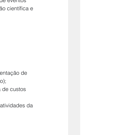
de eventos 
o científica e 
mentação de 
o);
 de custos 
atividades da 