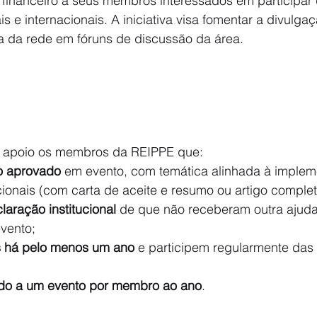
financeiro a seus membros interessados em participar 
 e internacionais. A iniciativa visa fomentar a divulgaçã
ça da rede em fóruns de discussão da área.
 apoio os membros da REIPPE que:
o aprovado
 em evento, com temática alinhada à imple
cionais (com carta de aceite e resumo ou artigo complet
laração institucional
 de que não receberam outra ajuda
vento;
 há pelo menos um ano
 e participem regularmente das 
ado a um evento por membro ao ano
.