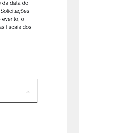
s
 da data do 
Solicitações 
 evento, o 
s fiscais dos 