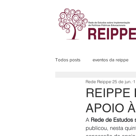
Todos posts
eventos da reippe
Rede Reippe
25 de jun.
1
Programas de pesquisa
Sub
REIPPE 
APOIO À
A 
Rede de Estudos s
publicou, nesta quint