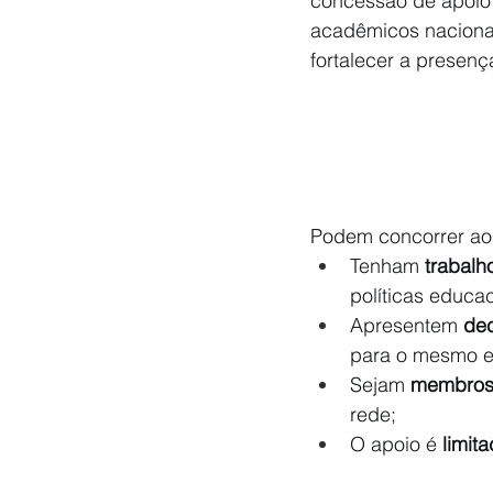
concessão de apoio 
acadêmicos nacionais
fortalecer a presen
Podem concorrer ao
Tenham 
trabalh
políticas educa
Apresentem 
dec
para o mesmo e
Sejam 
membros
rede;
O apoio é 
limit