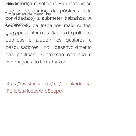
Governança e Políticas Públicas. Você 
Comunicados
que é do campo de públicas está 
Programas de pesquisa
convidada(o) a submeter trabalhos. A 
Submissões
seção publica trabalhos mais curtos, 
que apresentem resultados de políticas 
editais
públicas e ajudem os gestores e 
pesquisadores no desenvolvimento 
das políticas. Submissão contínua e 
informações no link abaixo:
https://revistas.ufpr.br/rsp/about/editoria
lPolicies#focusAndScope