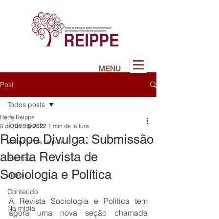
MENU
Post
Todos posts
Rede Reippe
Todos posts
8 de jun. de 2022
1 min de leitura
Reippe Divulga: Submissão
eventos da reippe
aberta Revista de
eventos
Sociologia e Política
vídeos
Conteúdo
A Revista Sociologia e Política tem 
Na mídia
agora uma nova seção chamada 