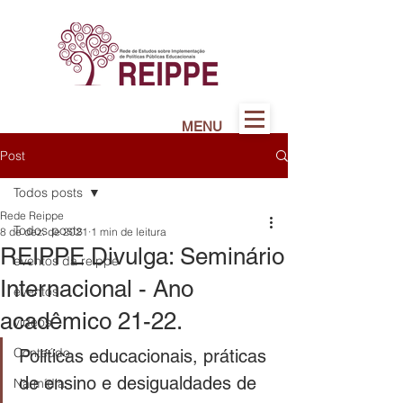
MENU
Post
Todos posts
Rede Reippe
Todos posts
8 de dez. de 2021
1 min de leitura
REIPPE Divulga: Seminário
eventos da reippe
Internacional - Ano
eventos
acadêmico 21-22.
vídeos
Conteúdo
Políticas educacionais, práticas 
de ensino e desigualdades de 
Na mídia