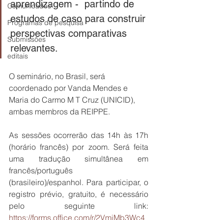
aprendizagem -  partindo de 
Comunicados
estudos de caso para construir 
Programas de pesquisa
perspectivas comparativas 
Submissões
relevantes.
editais
O seminário, no Brasil, será 
coordenado por Vanda Mendes e 
Maria do Carmo M T Cruz (UNICID), 
ambas membros da REIPPE.
As sessões ocorrerão das 14h às 17h 
(horário francês) por zoom. Será feita 
uma tradução simultânea em 
francês/português 
(brasileiro)/espanhol. Para participar, o 
registro prévio, gratuito, é necessário 
pelo seguinte link: 
https://forms.office.com/r/2VmiMb3Wc4