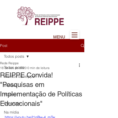
MENU
Post
Todos posts
Rede Reippe
Todos posts
18 de set. de 2020
0 min de leitura
REIPPE Convida!
eventos da reippe
"Pesquisas em
eventos
Implementação de Políticas
vídeos
Educacionais"
Conteúdo
Na mídia
https://youtu.be/l1gBw-4_mTw