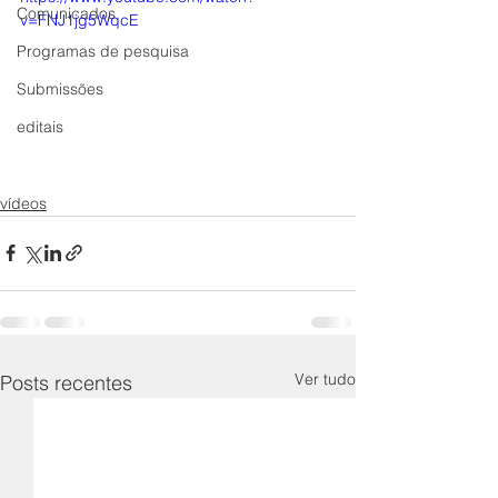
Comunicados
v=FNJ1jg5WqcE
Programas de pesquisa
Submissões
editais
vídeos
Ver tudo
Posts recentes