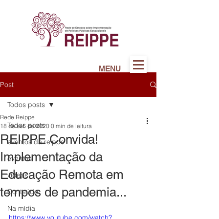
MENU
Post
Todos posts
Rede Reippe
Todos posts
18 de set. de 2020
0 min de leitura
REIPPE Convida!
eventos da reippe
Implementação da
eventos
Educação Remota em
vídeos
tempos de pandemia...
Conteúdo
Na mídia
https://www.youtube.com/watch?