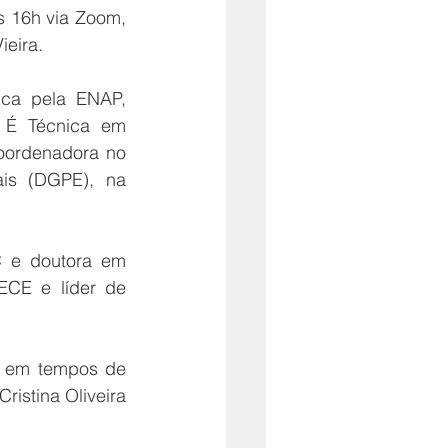
 16h via Zoom, 
ieira.
ca pela ENAP, 
É Técnica em 
ordenadora no 
is (DGPE), na 
 e doutora em 
ECE e líder de 
l em tempos de 
istina Oliveira 