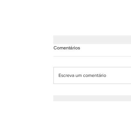
Comentários
Escreva um comentário
Nota de Agradecimento: XV
Reunião Anual da Reippe
QUER RECEBER AS NOSSAS 