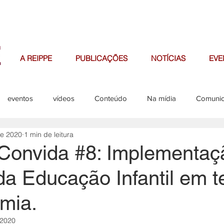
A REIPPE
PUBLICAÇÕES
NOTÍCIAS
EVE
eventos
vídeos
Conteúdo
Na mídia
Comuni
de 2020
1 min de leitura
missões
editais
onvida #8: Implementaç
 da Educação Infantil em 
mia.
 2020