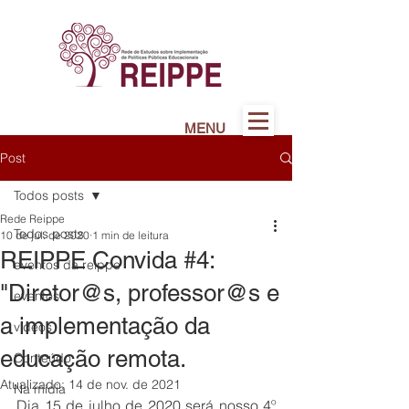
MENU
Post
Todos posts
Rede Reippe
Todos posts
10 de jul. de 2020
1 min de leitura
REIPPE Convida #4:
eventos da reippe
"Diretor@s, professor@s e
eventos
a implementação da
vídeos
educação remota.
Conteúdo
Atualizado:
14 de nov. de 2021
Na mídia
Dia 15 de julho de 2020 será nosso 4º 