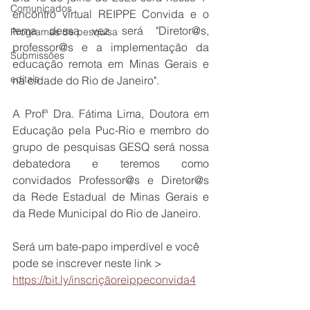
Comunicados
encontro virtual REIPPE Convida e o 
tema dessa vez será "Diretor@s, 
Programas de pesquisa
professor@s e a implementação da 
Submissões
educação remota em Minas Gerais e 
editais
na cidade do Rio de Janeiro". 
A Profª Dra. Fátima Lima, Doutora em 
Educação pela Puc-Rio e membro do 
grupo de pesquisas GESQ será nossa 
debatedora e teremos como 
convidados Professor@s e Diretor@s 
da Rede Estadual de Minas Gerais e 
da Rede Municipal do Rio de Janeiro.
Será um bate-papo imperdível e você 
pode se inscrever neste link > 
https://bit.ly/inscriçãoreippeconvida4