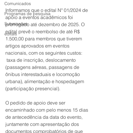
Comunicados
Informamos que o edital Nº 01/2024 de 
Programas de pesquisa
apoio a eventos acadêmicos foi 
Submissões
prorrogado até dezembro de 2025. 
O 
edital prevê o reembolso de até R$ 
editais
1.500,00 para membros que tiverem 
artigos aprovados em eventos 
nacionais, com os seguintes custos: 
 taxa de inscrição, deslocamento 
(passagens aéreas, passagens de 
ônibus interestaduais e locomoção 
urbana), alimentação e hospedagem 
(participação presencial).
O pedido de apoio deve ser 
encaminhado com pelo menos 15 dias 
de antecedência da data do evento, 
juntamente com apresentação dos 
documentos comprobatórios de que 