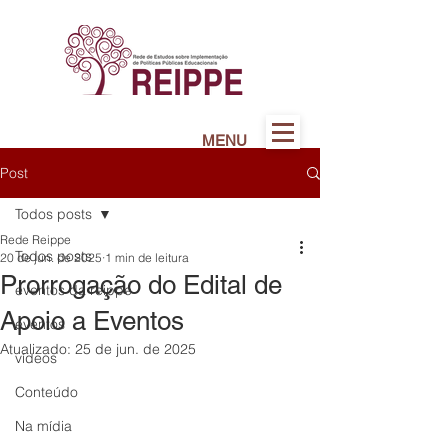
MENU
Post
Todos posts
Rede Reippe
Todos posts
20 de jun. de 2025
1 min de leitura
Prorrogação do Edital de
eventos da reippe
Apoio a Eventos
eventos
Atualizado:
25 de jun. de 2025
vídeos
Conteúdo
Na mídia