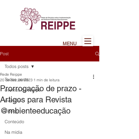
MENU
Post
Todos posts
Rede Reippe
Todos posts
20 de dez. de 2023
1 min de leitura
Prorrogação de prazo -
eventos da reippe
Artigos para Revista
eventos
@mbienteeducação
vídeos
Conteúdo
Na mídia