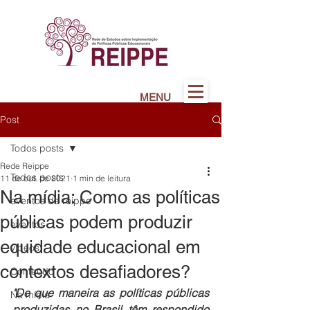
MENU
Post
Todos posts
Rede Reippe
Todos posts
11 de out. de 2021
1 min de leitura
Na mídia: Como as políticas
eventos da reippe
públicas podem produzir
eventos
equidade educacional em
vídeos
contextos desafiadores?
Conteúdo
"De que maneira as políticas públicas 
Na mídia
produzidas no Brasil têm respondido 