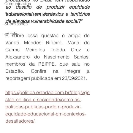
Comunicados
ao desafio de produzir equidade 
Programas de pesquisa
educacional em contextos e territórios 
de elevada vulnerabilidade social?"
Submissões
editais
É sobre essa questão o artigo de 
Vanda Mendes Ribeiro, Maria do 
Carmo Meirelles Toledo Cruz e 
Alexsandro do Nascimento Santos, 
membros da REIPPE, que saiu no 
Estadão. Confira na integra a 
reportagem publicada em 23/09/2021.
https://politica.estadao.com.br/blogs/ge
stao-politica-e-sociedade/como-as-
politicas-publicas-podem-produzir-
equidade-educacional-em-contextos-
desafiadores/