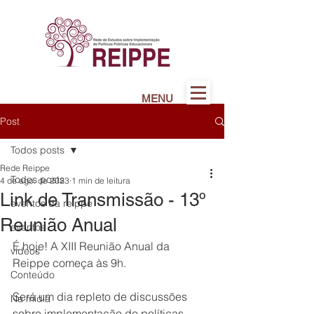
MENU
Post
Todos posts
Rede Reippe
Todos posts
4 de ago. de 2023
1 min de leitura
Link de Transmissão - 13º
eventos da reippe
Reunião Anual
eventos
É hoje! A XIII Reunião Anual da 
vídeos
Reippe começa às 9h.
Conteúdo
Será um dia repleto de discussões 
Na mídia
sobre implementação de políticas 