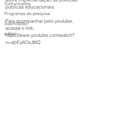
Comunicados
públicas educacionais.
Programas de pesquisa
Para acompanhar pelo youtube, 
Submissões
acesse o link: 
editais
https://www.youtube.com/watch?
v=qbEy6OzJ8tQ