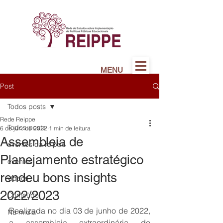
MENU
Post
Todos posts
Rede Reippe
Todos posts
6 de jun. de 2022
1 min de leitura
Assembleia de
eventos da reippe
Planejamento estratégico
eventos
rendeu bons insights
vídeos
2022/2023
Conteúdo
Realizada no dia 03 de junho de 2022, 
Na mídia
a assembleia extraordinária de 