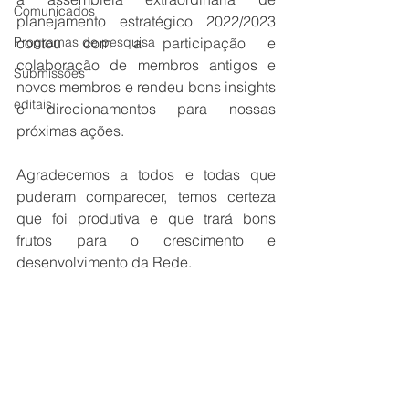
Comunicados
planejamento estratégico 2022/2023 
Programas de pesquisa
contou com a participação e 
colaboração de membros antigos e 
Submissões
novos membros e rendeu bons insights 
editais
e direcionamentos para nossas 
próximas ações.
Agradecemos a todos e todas que 
puderam comparecer, temos certeza 
que foi produtiva e que trará bons 
frutos para o crescimento e 
desenvolvimento da Rede.