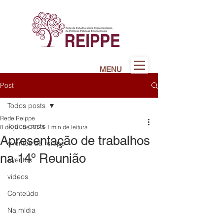
MENU
Post
Todos posts
Rede Reippe
Todos posts
8 de jul. de 2024
1 min de leitura
Apresentação de trabalhos
eventos da reippe
na 14º Reunião
eventos
vídeos
Conteúdo
Na mídia