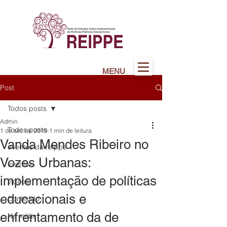
MENU
Post
Todos posts
Admin
Todos posts
1 de set. de 2019
1 min de leitura
Vanda Mendes Ribeiro no
eventos da reippe
Vozes Urbanas:
eventos
implementação de políticas
vídeos
educacionais e
Conteúdo
enfrentamento da de
Na mídia