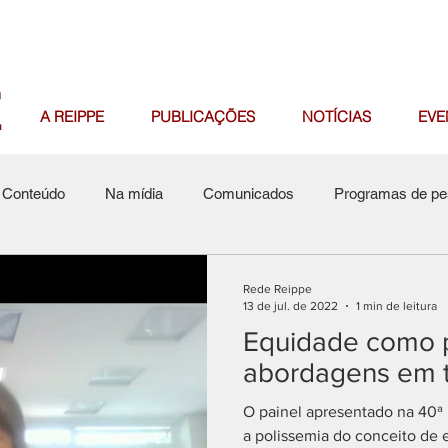
A REIPPE
PUBLICAÇÕES
NOTÍCIAS
EVE
Conteúdo
Na mídia
Comunicados
Programas de pe
Rede Reippe
13 de jul. de 2022
1 min de leitura
Equidade como pr
abordagens em t
O painel apresentado na 40ª
a polissemia do conceito de 